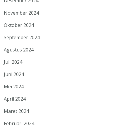
Desember 2024
November 2024
Oktober 2024
September 2024
Agustus 2024
Juli 2024
Juni 2024
Mei 2024
April 2024
Maret 2024
Februari 2024