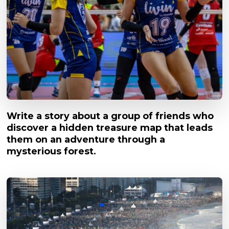
Write a story about a group of friends who
discover a hidden treasure map that leads
them on an adventure through a
mysterious forest.