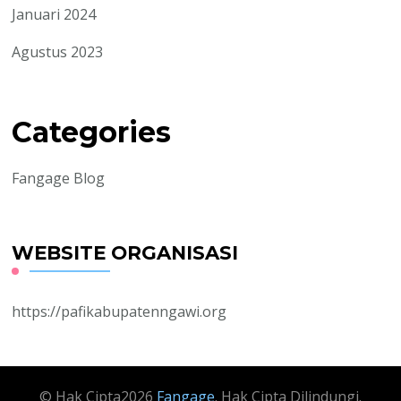
Januari 2024
Agustus 2023
Categories
Fangage Blog
WEBSITE ORGANISASI
https://pafikabupatenngawi.org
© Hak Cipta2026
Fangage
. Hak Cipta Dilindungi.