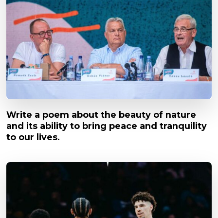
Write a poem about the beauty of nature
and its ability to bring peace and tranquility
to our lives.