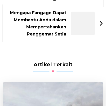
Mengapa Fangage Dapat
Membantu Anda dalam
Mempertahankan
Penggemar Setia
Artikel Terkait