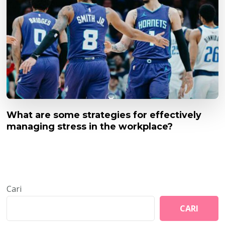
What are some strategies for effectively
managing stress in the workplace?
Cari
CARI