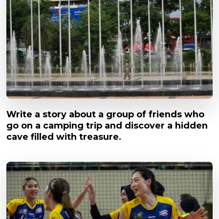
Write a story about a group of friends who
go on a camping trip and discover a hidden
cave filled with treasure.