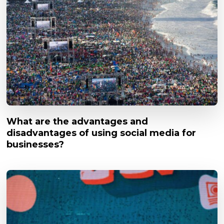
What are the advantages and
disadvantages of using social media for
businesses?