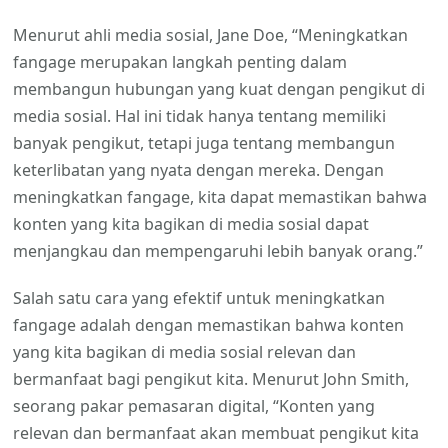
Menurut ahli media sosial, Jane Doe, “Meningkatkan
fangage merupakan langkah penting dalam
membangun hubungan yang kuat dengan pengikut di
media sosial. Hal ini tidak hanya tentang memiliki
banyak pengikut, tetapi juga tentang membangun
keterlibatan yang nyata dengan mereka. Dengan
meningkatkan fangage, kita dapat memastikan bahwa
konten yang kita bagikan di media sosial dapat
menjangkau dan mempengaruhi lebih banyak orang.”
Salah satu cara yang efektif untuk meningkatkan
fangage adalah dengan memastikan bahwa konten
yang kita bagikan di media sosial relevan dan
bermanfaat bagi pengikut kita. Menurut John Smith,
seorang pakar pemasaran digital, “Konten yang
relevan dan bermanfaat akan membuat pengikut kita