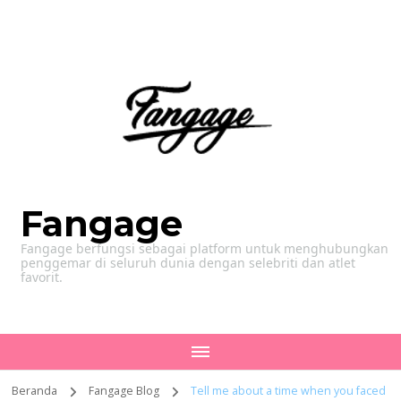
Fangage
Fangage berfungsi sebagai platform untuk menghubungkan
penggemar di seluruh dunia dengan selebriti dan atlet
favorit.
Beranda
Fangage Blog
Tell me about a time when you faced