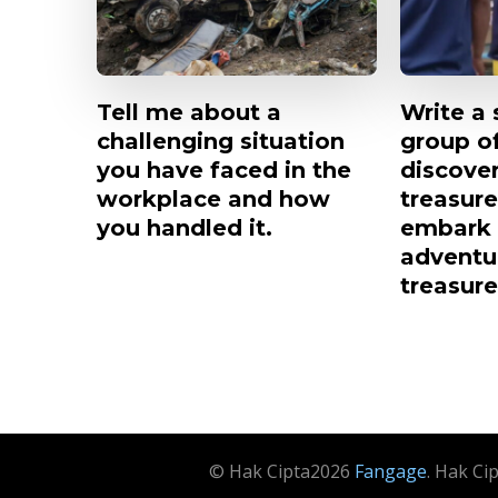
Tell me about a
Write a 
challenging situation
group o
you have faced in the
discove
workplace and how
treasur
you handled it.
embark 
adventur
treasure
© Hak Cipta2026
Fangage
. Hak Ci