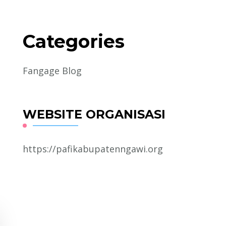
Categories
Fangage Blog
WEBSITE ORGANISASI
https://pafikabupatenngawi.org