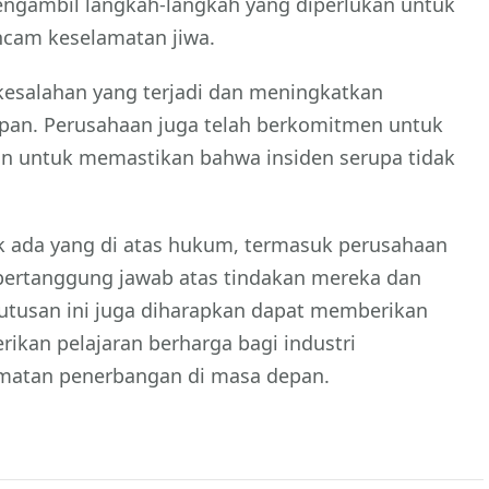
gambil langkah-langkah yang diperlukan untuk
cam keselamatan jiwa.
kesalahan yang terjadi dan meningkatkan
pan. Perusahaan juga telah berkomitmen untuk
an untuk memastikan bahwa insiden serupa tidak
k ada yang di atas hukum, termasuk perusahaan
 bertanggung jawab atas tindakan mereka dan
utusan ini juga diharapkan dapat memberikan
ikan pelajaran berharga bagi industri
matan penerbangan di masa depan.