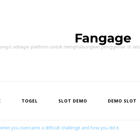
Fangage
ungsi sebagai platform untuk menghubungkan penggemar di seluruh
C
TOGEL
SLOT DEMO
DEMO SLOT
when you overcame a difficult challenge and how you did it.