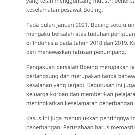
yang telah mengguncang industri pener
keselamatan pesawat Boeing.
Pada bulan Januari 2021, Boeing setuju u
mengaku bersalah atas tuduhan penipuan
di Indonesia pada tahun 2018 dan 2019. 
dan menewaskan ratusan penumpang.
Pengakuan bersalah Boeing merupakan l
berlangsung dan merupakan tanda bahwa 
kesalahan yang terjadi. Keputusan ini ju
keluarga korban dan memberikan pelajara
meningkatkan keselamatan penerbangan 
Kasus ini juga menunjukkan pentingnya tr
penerbangan. Perusahaan harus memasti