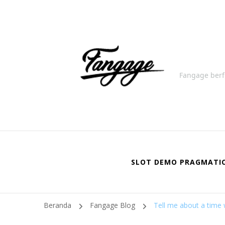
Fangage berf
SLOT DEMO PRAGMATI
Beranda
Fangage Blog
Tell me about a time 