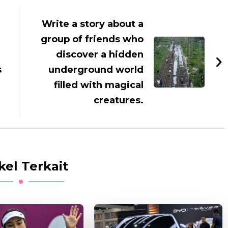
Write a story about a
group of friends who
discover a hidden
s
underground world
filled with magical
creatures.
kel Terkait