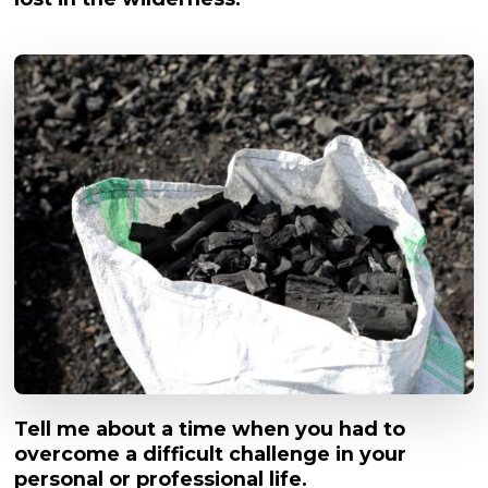
Tell me about a time when you had to
overcome a difficult challenge in your
personal or professional life.