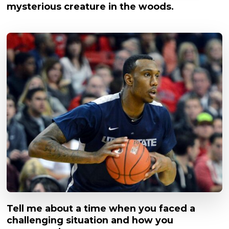
mysterious creature in the woods.
Tell me about a time when you faced a
challenging situation and how you