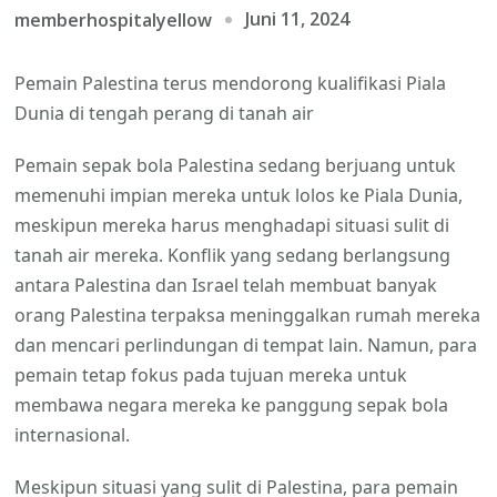
Juni 11, 2024
memberhospitalyellow
Pemain Palestina terus mendorong kualifikasi Piala
Dunia di tengah perang di tanah air
Pemain sepak bola Palestina sedang berjuang untuk
memenuhi impian mereka untuk lolos ke Piala Dunia,
meskipun mereka harus menghadapi situasi sulit di
tanah air mereka. Konflik yang sedang berlangsung
antara Palestina dan Israel telah membuat banyak
orang Palestina terpaksa meninggalkan rumah mereka
dan mencari perlindungan di tempat lain. Namun, para
pemain tetap fokus pada tujuan mereka untuk
membawa negara mereka ke panggung sepak bola
internasional.
Meskipun situasi yang sulit di Palestina, para pemain