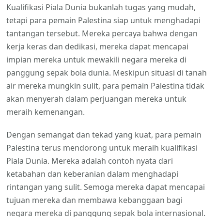
Kualifikasi Piala Dunia bukanlah tugas yang mudah,
tetapi para pemain Palestina siap untuk menghadapi
tantangan tersebut. Mereka percaya bahwa dengan
kerja keras dan dedikasi, mereka dapat mencapai
impian mereka untuk mewakili negara mereka di
panggung sepak bola dunia. Meskipun situasi di tanah
air mereka mungkin sulit, para pemain Palestina tidak
akan menyerah dalam perjuangan mereka untuk
meraih kemenangan.
Dengan semangat dan tekad yang kuat, para pemain
Palestina terus mendorong untuk meraih kualifikasi
Piala Dunia. Mereka adalah contoh nyata dari
ketabahan dan keberanian dalam menghadapi
rintangan yang sulit. Semoga mereka dapat mencapai
tujuan mereka dan membawa kebanggaan bagi
negara mereka di panggung sepak bola internasional.