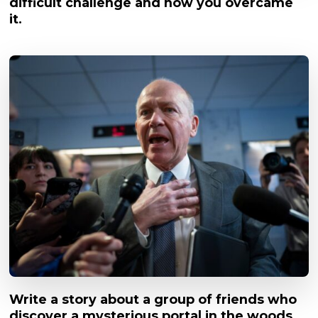
difficult challenge and how you overcame
it.
Write a story about a group of friends who
discover a mysterious portal in the woods