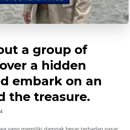
out a group of
cover a hidden
nd embark on an
d the treasure.
24
iwa yang memiliki dampak besar terhadap pasar