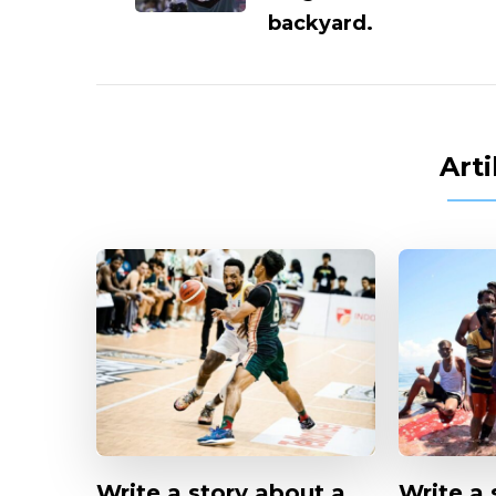
backyard.
Arti
Write a story about a
Write a 