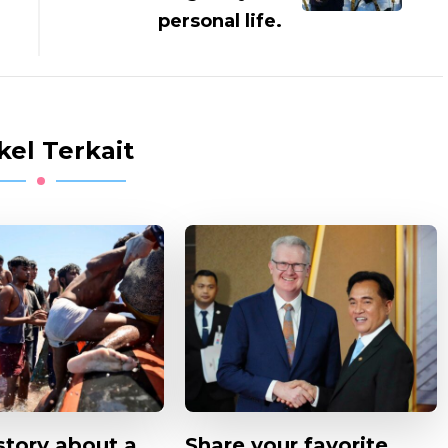
personal life.
kel Terkait
story about a
Share your favorite