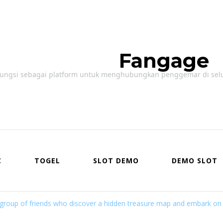
Fangage
ungsi sebagai platform untuk menghubungkan penggemar di seluruh
C
TOGEL
SLOT DEMO
DEMO SLOT
 group of friends who discover a hidden treasure map and embark on a