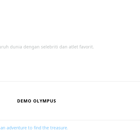
 dunia dengan selebriti dan atlet favorit.
DEMO OLYMPUS
n adventure to find the treasure.