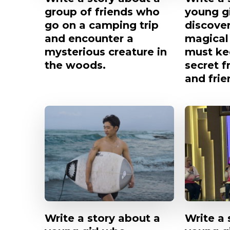
group of friends who
young g
go on a camping trip
discover
and encounter a
magical
mysterious creature in
must ke
the woods.
secret f
and frie
Write a story about a
Write a 