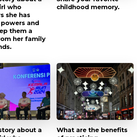
irl who
childhood memory.
s she has
 powers and
ep them a
rom her family
nds.
story about a
What are the benefits