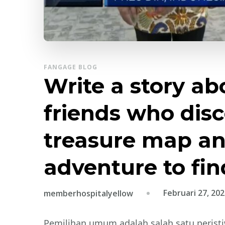
FANGAGE BLOG
Write a story ab
friends who dis
treasure map a
adventure to fin
Februari 27, 20
memberhospitalyellow
Pemilihan umum adalah salah satu perist