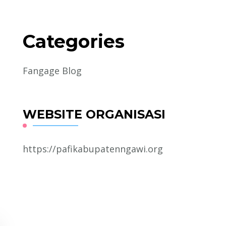
Categories
Fangage Blog
WEBSITE ORGANISASI
https://pafikabupatenngawi.org