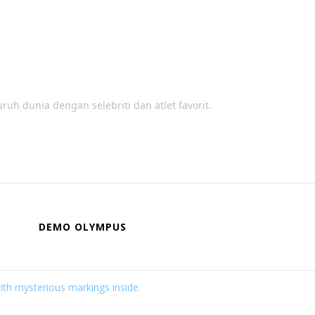
 dunia dengan selebriti dan atlet favorit.
DEMO OLYMPUS
ith mysterious markings inside.