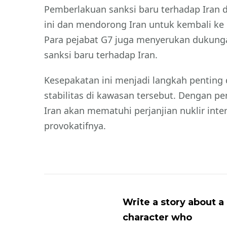
Pemberlakuan sanksi baru terhadap Iran 
ini dan mendorong Iran untuk kembali ke
Para pejabat G7 juga menyerukan dukung
sanksi baru terhadap Iran.
Kesepakatan ini menjadi langkah pentin
stabilitas di kawasan tersebut. Dengan p
Iran akan mematuhi perjanjian nuklir int
provokatifnya.
Navigasi
Artikel
Write a story about a
character who