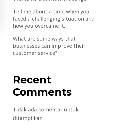
Tell me about a time when you
faced a challenging situation and
how you overcame it.
What are some ways that
businesses can improve their
customer service?
Recent
Comments
Tidak ada komentar untuk
ditampilkan.