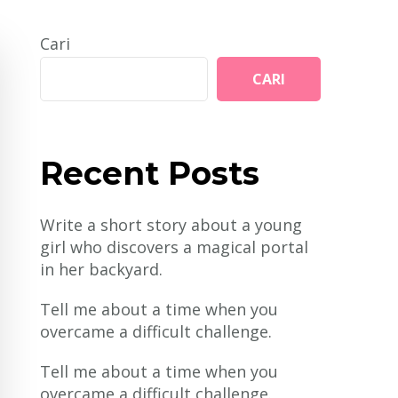
Cari
CARI
Recent Posts
Write a short story about a young
girl who discovers a magical portal
in her backyard.
Tell me about a time when you
overcame a difficult challenge.
Tell me about a time when you
overcame a difficult challenge.