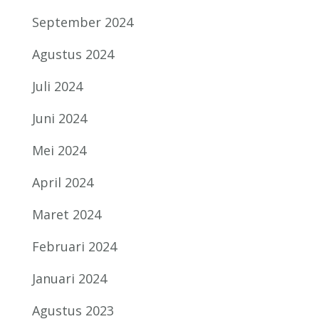
September 2024
Agustus 2024
Juli 2024
Juni 2024
Mei 2024
April 2024
Maret 2024
Februari 2024
Januari 2024
Agustus 2023