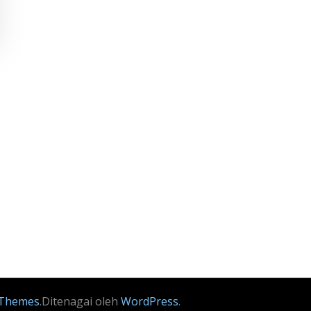
Themes
.Ditenagai oleh
WordPress
.