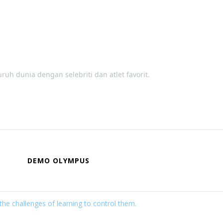
 dunia dengan selebriti dan atlet favorit.
DEMO OLYMPUS
he challenges of learning to control them.