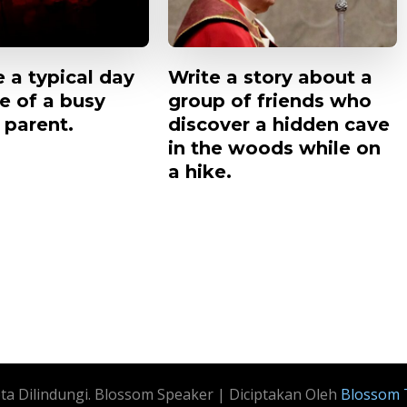
 a typical day
Write a story about a
fe of a busy
group of friends who
 parent.
discover a hidden cave
in the woods while on
a hike.
pta Dilindungi.
Blossom Speaker | Diciptakan Oleh
Blossom 