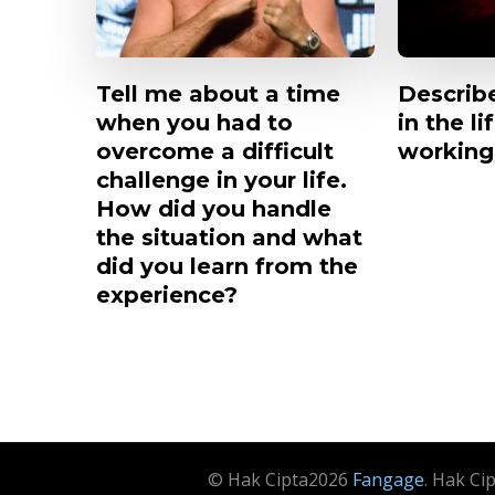
Tell me about a time
Describe
when you had to
in the li
overcome a difficult
working
challenge in your life.
How did you handle
the situation and what
did you learn from the
experience?
© Hak Cipta2026
Fangage
. Hak Ci