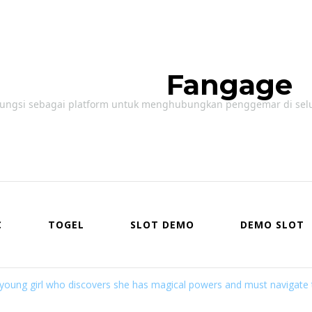
Fangage
ungsi sebagai platform untuk menghubungkan penggemar di seluruh
C
TOGEL
SLOT DEMO
DEMO SLOT
 young girl who discovers she has magical powers and must navigate t