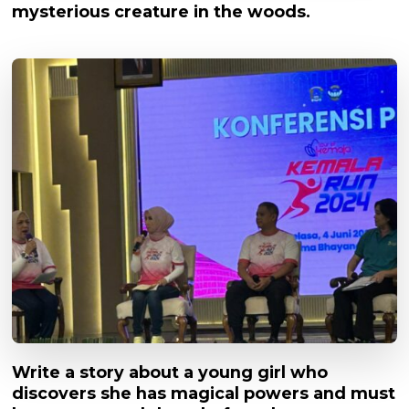
mysterious creature in the woods.
Write a story about a young girl who
discovers she has magical powers and must