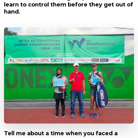
learn to control them before they get out of
hand.
Tell me about a time when you faced a