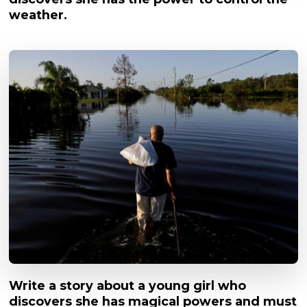
weather.
Write a story about a young girl who
discovers she has magical powers and must