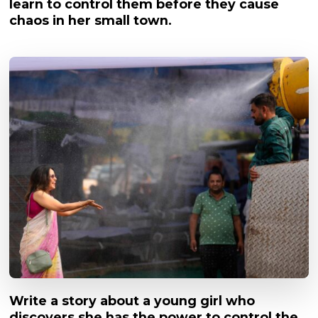
learn to control them before they cause
chaos in her small town.
Write a story about a young girl who
discovers she has the power to control the