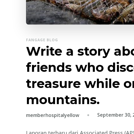
FANGAGE BLOG
Write a story ab
friends who dis
treasure while on
mountains.
September 30, 
memberhospitalyellow
Laporan terbaru dari Associated Press (A