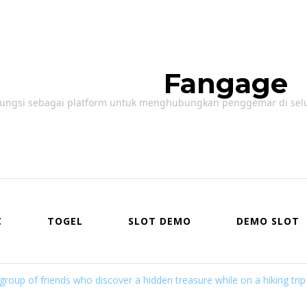
Fangage
ungsi sebagai platform untuk menghubungkan penggemar di seluruh
C
TOGEL
SLOT DEMO
DEMO SLOT
group of friends who discover a hidden treasure while on a hiking trip