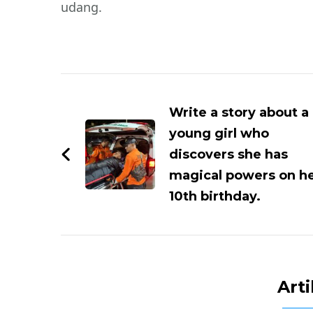
udang.
Navigasi
Artikel
Write a story about a
young girl who
discovers she has
magical powers on h
10th birthday.
Arti