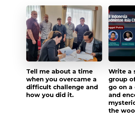
Tell me about a time
Write a 
when you overcame a
group o
difficult challenge and
go on a
how you did it.
and enc
mysterio
the woo