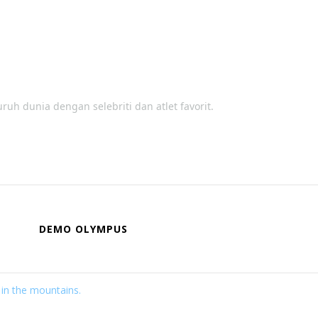
 dunia dengan selebriti dan atlet favorit.
DEMO OLYMPUS
 in the mountains.