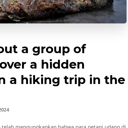
out a group of
cover a hidden
 a hiking trip in the
2024
P) telah mengungkapkan bahwa para petani udang di