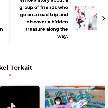
Write a story about a
group of friends who
go on a road trip and
discover a hidden
in
treasure along the
way.
kel Terkait