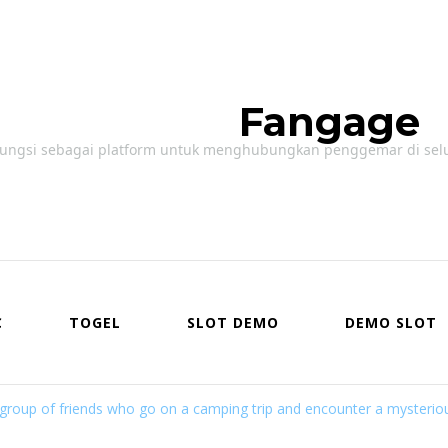
Fangage
ungsi sebagai platform untuk menghubungkan penggemar di seluruh
C
TOGEL
SLOT DEMO
DEMO SLOT
 group of friends who go on a camping trip and encounter a mysterio