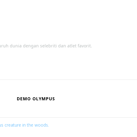
 dunia dengan selebriti dan atlet favorit.
DEMO OLYMPUS
us creature in the woods.