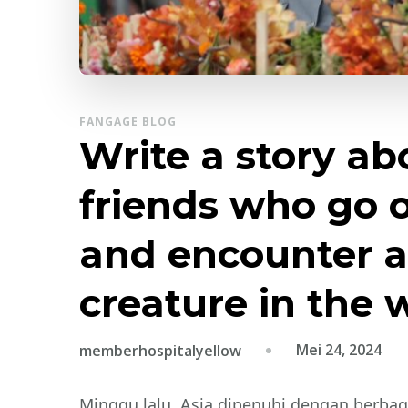
FANGAGE BLOG
Write a story ab
friends who go 
and encounter a
creature in the 
Mei 24, 2024
memberhospitalyellow
Minggu lalu, Asia dipenuhi dengan berbag