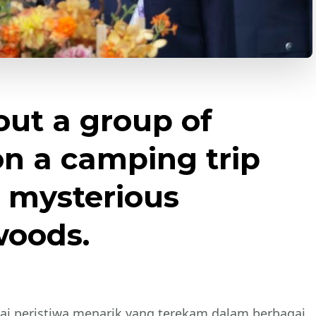
out a group of
on a camping trip
 mysterious
woods.
ai peristiwa menarik yang terekam dalam berbagai