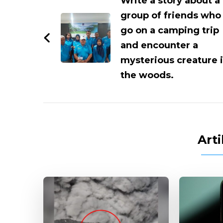
Artikel
Write a story about a
group of friends who
go on a camping trip
and encounter a
mysterious creature 
the woods.
Arti