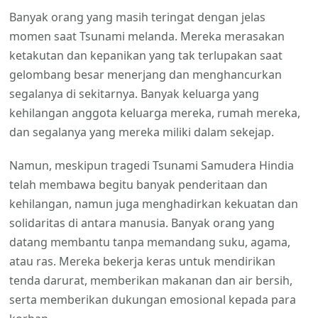
Banyak orang yang masih teringat dengan jelas
momen saat Tsunami melanda. Mereka merasakan
ketakutan dan kepanikan yang tak terlupakan saat
gelombang besar menerjang dan menghancurkan
segalanya di sekitarnya. Banyak keluarga yang
kehilangan anggota keluarga mereka, rumah mereka,
dan segalanya yang mereka miliki dalam sekejap.
Namun, meskipun tragedi Tsunami Samudera Hindia
telah membawa begitu banyak penderitaan dan
kehilangan, namun juga menghadirkan kekuatan dan
solidaritas di antara manusia. Banyak orang yang
datang membantu tanpa memandang suku, agama,
atau ras. Mereka bekerja keras untuk mendirikan
tenda darurat, memberikan makanan dan air bersih,
serta memberikan dukungan emosional kepada para