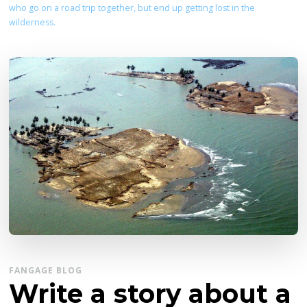
who go on a road trip together, but end up getting lost in the
wilderness.
FANGAGE BLOG
Write a story about a