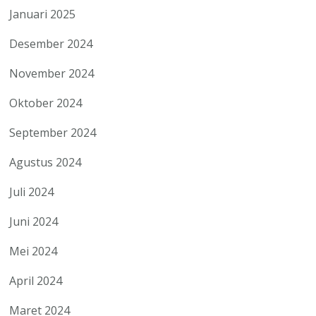
Januari 2025
Desember 2024
November 2024
Oktober 2024
September 2024
Agustus 2024
Juli 2024
Juni 2024
Mei 2024
April 2024
Maret 2024