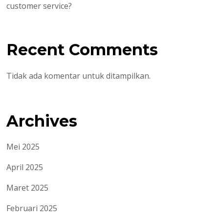
customer service?
Recent Comments
Tidak ada komentar untuk ditampilkan.
Archives
Mei 2025
April 2025
Maret 2025
Februari 2025