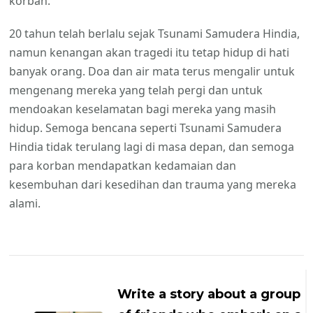
korban.
20 tahun telah berlalu sejak Tsunami Samudera Hindia,
namun kenangan akan tragedi itu tetap hidup di hati
banyak orang. Doa dan air mata terus mengalir untuk
mengenang mereka yang telah pergi dan untuk
mendoakan keselamatan bagi mereka yang masih
hidup. Semoga bencana seperti Tsunami Samudera
Hindia tidak terulang lagi di masa depan, dan semoga
para korban mendapatkan kedamaian dan
kesembuhan dari kesedihan dan trauma yang mereka
alami.
Navigasi
Artikel
Write a story about a group