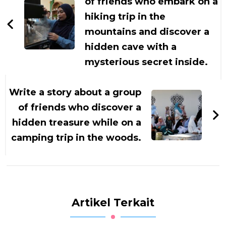
of friends who embark on a
hiking trip in the
mountains and discover a
hidden cave with a
mysterious secret inside.
Write a story about a group
of friends who discover a
hidden treasure while on a
camping trip in the woods.
Artikel Terkait